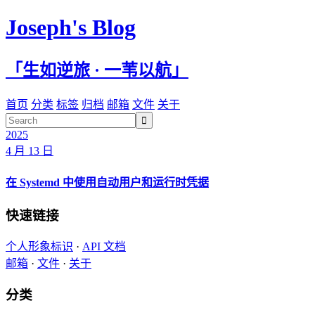
Joseph's Blog
「生如逆旅 · 一苇以航」
首页
分类
标签
归档
邮箱
文件
关于

2025
4 月 13 日
在 Systemd 中使用自动用户和运行时凭据
快速链接
个人形象标识
·
API 文档
邮箱
·
文件
·
关于
分类