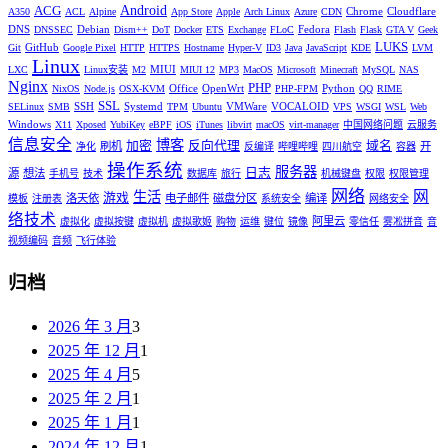
Android
ACG
Chrome
Cloudflare
A350
ACL
Alpine
App Store
Apple
Arch Linux
Azure
CDN
DNS
Debian
Fedora
DNSSEC
Dism++
DoT
Docker
ETS
Exchange
FLoC
Flash
Flask
GTA V
Geek
LUKS
GitHub
Git
Google Pixel
HTTP
HTTPS
Hostname
Hyper-V
ID3
Java
JavaScript
KDE
LVM
Linux
MIUI
LXC
Linux安装
M2
MIUI 12
MP3
MacOS
Microsoft
Minecraft
MySQL
NAS
Nginx
PHP
Office
OpenWrt
Python
NixOS
Node.js
OSX-KVM
PHP-FPM
QQ
RIME
SSL
SSH
Systemd
VMWare
VOCALOID
SELinux
SMB
TPM
Ubuntu
VPS
WSGI
WSL
Web
Windows
X11
Xposed
YubiKey
eBPF
iOS
iTunes
libvirt
macOS
virt-manager
中国网络问题
云服务
信息安全
博客
加密
反向代理
域名
刷机
开
净化
反编译
哔哩哔哩
四川航空
容器
操作系统
服务器
日志
源
想法
手机号
技术
数据库
旅行
机械键盘
权限
权限管理
网络
网
生活
游戏
洛天依
电子邮件
磁盘分区
编译
模板
注册表
系统安全
网络安全
络技术
阿里云
虚拟化
虚拟按键
虚拟机
虚拟歌姬
购物
运维
键位
镜像
零信任
雾凇拼音
音
视频编码
音频
飞行体验
归档
2026 年 3 月
3
2025 年 12 月
1
2025 年 4 月
5
2025 年 2 月
1
2025 年 1 月
1
2024 年 12 月
1