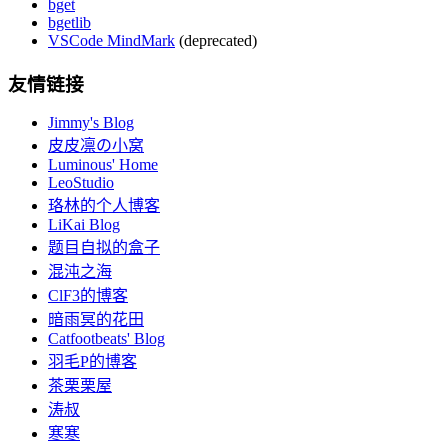
bget
bgetlib
VSCode MindMark
(deprecated)
友情链接
Jimmy's Blog
皮皮凛の小窝
Luminous' Home
LeoStudio
珞林的个人博客
LiKai Blog
题目自拟的盒子
混沌之海
ClF3的博客
暗雨冥的花田
Catfootbeats' Blog
羽毛P的博客
茶栗栗屋
涛叔
寒寒