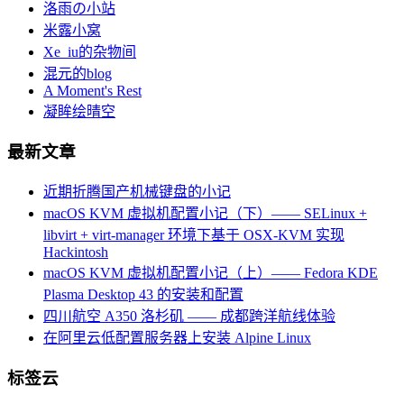
洛雨の小站
米露小窝
Xe_iu的杂物间
混元的blog
A Moment's Rest
凝眸绘晴空
最新文章
近期折腾国产机械键盘的小记
macOS KVM 虚拟机配置小记（下）—— SELinux +
libvirt + virt-manager 环境下基于 OSX-KVM 实现
Hackintosh
macOS KVM 虚拟机配置小记（上）—— Fedora KDE
Plasma Desktop 43 的安装和配置
四川航空 A350 洛杉矶 —— 成都跨洋航线体验
在阿里云低配置服务器上安装 Alpine Linux
标签云