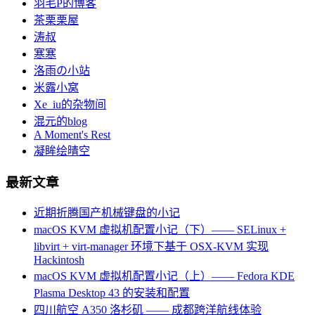
羽毛P的博客
茶栗栗屋
涛叔
寒寒
洛雨の小站
米露小窝
Xe_iu的杂物间
混元的blog
A Moment's Rest
凝眸绘晴空
最新文章
近期折腾国产机械键盘的小记
macOS KVM 虚拟机配置小记（下）—— SELinux +
libvirt + virt-manager 环境下基于 OSX-KVM 实现
Hackintosh
macOS KVM 虚拟机配置小记（上）—— Fedora KDE
Plasma Desktop 43 的安装和配置
四川航空 A350 洛杉矶 —— 成都跨洋航线体验