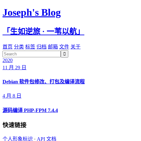
Joseph's Blog
「生如逆旅 · 一苇以航」
首页
分类
标签
归档
邮箱
文件
关于

2020
11 月 29 日
Debian 软件包修改、打包及编译流程
4 月 8 日
源码编译 PHP-FPM 7.4.4
快速链接
个人形象标识
·
API 文档