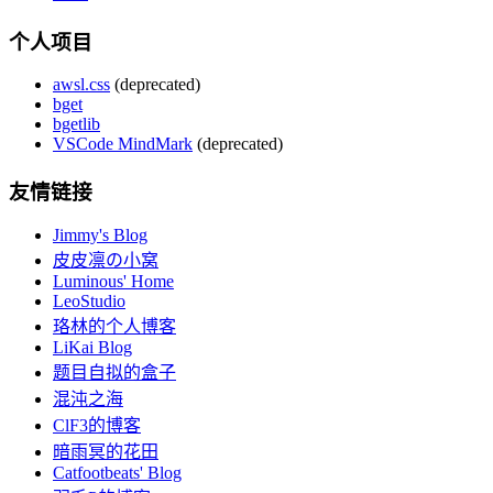
个人项目
awsl.css
(deprecated)
bget
bgetlib
VSCode MindMark
(deprecated)
友情链接
Jimmy's Blog
皮皮凛の小窝
Luminous' Home
LeoStudio
珞林的个人博客
LiKai Blog
题目自拟的盒子
混沌之海
ClF3的博客
暗雨冥的花田
Catfootbeats' Blog