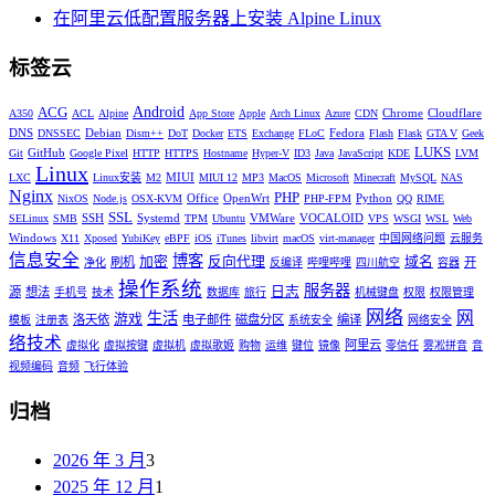
在阿里云低配置服务器上安装 Alpine Linux
标签云
Android
ACG
Chrome
Cloudflare
A350
ACL
Alpine
App Store
Apple
Arch Linux
Azure
CDN
DNS
Debian
Fedora
DNSSEC
Dism++
DoT
Docker
ETS
Exchange
FLoC
Flash
Flask
GTA V
Geek
LUKS
GitHub
Git
Google Pixel
HTTP
HTTPS
Hostname
Hyper-V
ID3
Java
JavaScript
KDE
LVM
Linux
MIUI
LXC
Linux安装
M2
MIUI 12
MP3
MacOS
Microsoft
Minecraft
MySQL
NAS
Nginx
PHP
Office
OpenWrt
Python
NixOS
Node.js
OSX-KVM
PHP-FPM
QQ
RIME
SSL
SSH
Systemd
VMWare
VOCALOID
SELinux
SMB
TPM
Ubuntu
VPS
WSGI
WSL
Web
Windows
X11
Xposed
YubiKey
eBPF
iOS
iTunes
libvirt
macOS
virt-manager
中国网络问题
云服务
信息安全
博客
加密
反向代理
域名
刷机
开
净化
反编译
哔哩哔哩
四川航空
容器
操作系统
服务器
日志
源
想法
手机号
技术
数据库
旅行
机械键盘
权限
权限管理
网络
网
生活
游戏
洛天依
电子邮件
磁盘分区
编译
模板
注册表
系统安全
网络安全
络技术
阿里云
虚拟化
虚拟按键
虚拟机
虚拟歌姬
购物
运维
键位
镜像
零信任
雾凇拼音
音
视频编码
音频
飞行体验
归档
2026 年 3 月
3
2025 年 12 月
1