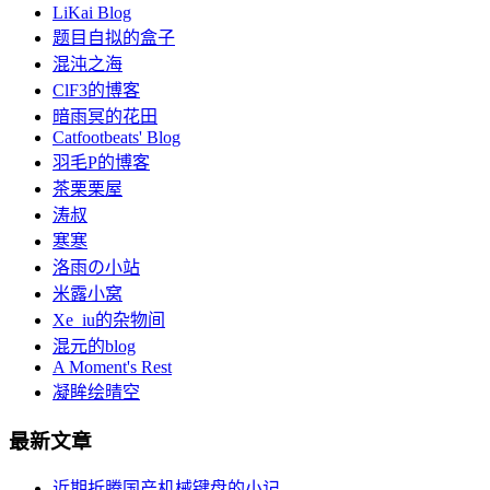
LiKai Blog
题目自拟的盒子
混沌之海
ClF3的博客
暗雨冥的花田
Catfootbeats' Blog
羽毛P的博客
茶栗栗屋
涛叔
寒寒
洛雨の小站
米露小窝
Xe_iu的杂物间
混元的blog
A Moment's Rest
凝眸绘晴空
最新文章
近期折腾国产机械键盘的小记