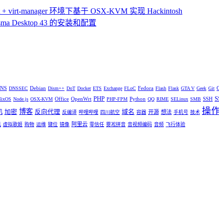
 virt-manager 环境下基于 OSX-KVM 实现 Hackintosh
ma Desktop 43 的安装和配置
NS
Debian
Fedora
DNSSEC
Dism++
DoT
Docker
ETS
Exchange
FLoC
Flash
Flask
GTA V
Geek
Git
PHP
S
Office
OpenWrt
Python
SSH
NixOS
Node.js
OSX-KVM
PHP-FPM
QQ
RIME
SELinux
SMB
操
博客
加密
反向代理
域名
机
开源
想法
反编译
哔哩哔哩
四川航空
容器
手机号
技术
阿里云
机
虚拟歌姬
购物
运维
键位
镜像
零信任
雾凇拼音
音视频编码
音频
飞行体验