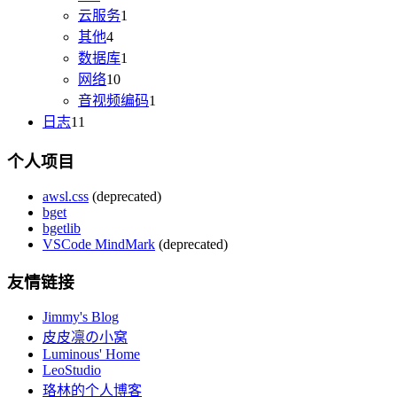
云服务
1
其他
4
数据库
1
网络
10
音视频编码
1
日志
11
个人项目
awsl.css
(deprecated)
bget
bgetlib
VSCode MindMark
(deprecated)
友情链接
Jimmy's Blog
皮皮凛の小窝
Luminous' Home
LeoStudio
珞林的个人博客