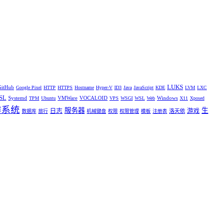
LUKS
GitHub
Google Pixel
HTTP
HTTPS
Hostname
Hyper-V
ID3
Java
JavaScript
KDE
LVM
LXC
SL
Systemd
VMWare
VOCALOID
Windows
TPM
Ubuntu
VPS
WSGI
WSL
Web
X11
Xposed
作系统
服务器
生
日志
游戏
洛天依
数据库
旅行
机械键盘
权限
权限管理
模板
注册表