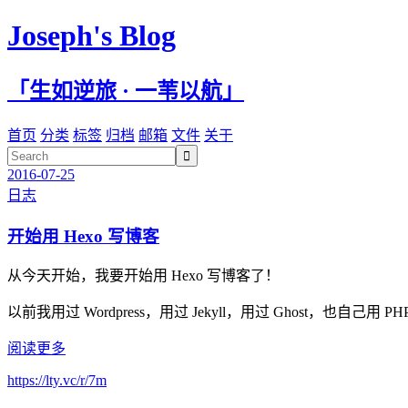
Joseph's Blog
「生如逆旅 · 一苇以航」
首页
分类
标签
归档
邮箱
文件
关于

2016-07-25
日志
开始用 Hexo 写博客
从今天开始，我要开始用 Hexo 写博客了！
以前我用过 Wordpress，用过 Jekyll，用过 Ghost，也自己
阅读更多
https://lty.vc/r/7m