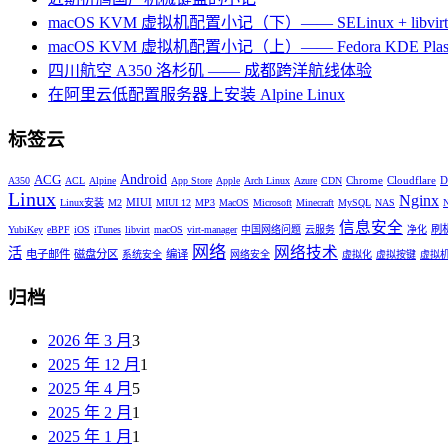
macOS KVM 虚拟机配置小记（下）—— SELinux + libvirt +
macOS KVM 虚拟机配置小记（上）—— Fedora KDE Plas
四川航空 A350 洛杉矶 —— 成都跨洋航线体验
在阿里云低配置服务器上安装 Alpine Linux
标签云
Android
ACG
Chrome
Cloudflare
D
A350
ACL
Alpine
App Store
Apple
Arch Linux
Azure
CDN
Linux
Nginx
MIUI
Linux安装
M2
MIUI 12
MP3
MacOS
Microsoft
Minecraft
MySQL
NAS
信息安全
刷
YubiKey
eBPF
iOS
iTunes
libvirt
macOS
virt-manager
中国网络问题
云服务
净化
网络
网络技术
活
电子邮件
磁盘分区
编译
系统安全
网络安全
虚拟化
虚拟按键
虚拟
归档
2026 年 3 月
3
2025 年 12 月
1
2025 年 4 月
5
2025 年 2 月
1
2025 年 1 月
1