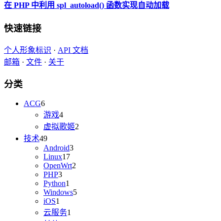
在 PHP 中利用 spl_autoload() 函数实现自动加载
快速链接
个人形象标识
·
API 文档
邮箱
·
文件
·
关于
分类
ACG
6
游戏
4
虚拟歌姬
2
技术
49
Android
3
Linux
17
OpenWrt
2
PHP
3
Python
1
Windows
5
iOS
1
云服务
1