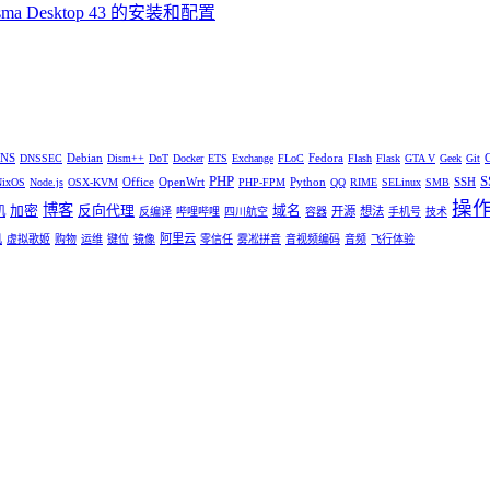
ma Desktop 43 的安装和配置
NS
Debian
Fedora
DNSSEC
Dism++
DoT
Docker
ETS
Exchange
FLoC
Flash
Flask
GTA V
Geek
Git
PHP
S
Office
OpenWrt
Python
SSH
NixOS
Node.js
OSX-KVM
PHP-FPM
QQ
RIME
SELinux
SMB
操
博客
加密
反向代理
域名
机
开源
想法
反编译
哔哩哔哩
四川航空
容器
手机号
技术
阿里云
机
虚拟歌姬
购物
运维
键位
镜像
零信任
雾凇拼音
音视频编码
音频
飞行体验