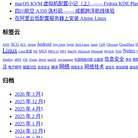
macOS KVM 虚拟机配置小记（上）—— Fedora KDE Plas
四川航空 A350 洛杉矶 —— 成都跨洋航线体验
在阿里云低配置服务器上安装 Alpine Linux
标签云
Android
ACG
Chrome
Cloudflare
D
A350
ACL
Alpine
App Store
Apple
Arch Linux
Azure
CDN
Linux
Nginx
MIUI
Linux安装
M2
MIUI 12
MP3
MacOS
Microsoft
Minecraft
MySQL
NAS
信息安全
刷
YubiKey
eBPF
iOS
iTunes
libvirt
macOS
virt-manager
中国网络问题
云服务
净化
网络
网络技术
活
电子邮件
磁盘分区
编译
系统安全
网络安全
虚拟化
虚拟按键
虚拟
归档
2026 年 3 月
3
2025 年 12 月
1
2025 年 4 月
5
2025 年 2 月
1
2025 年 1 月
1
2024 年 12 月
1