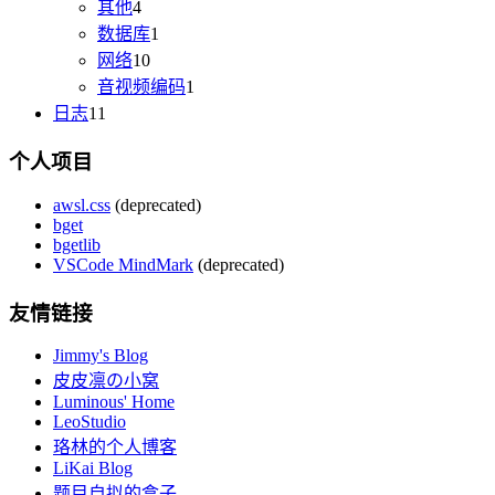
其他
4
数据库
1
网络
10
音视频编码
1
日志
11
个人项目
awsl.css
(deprecated)
bget
bgetlib
VSCode MindMark
(deprecated)
友情链接
Jimmy's Blog
皮皮凛の小窝
Luminous' Home
LeoStudio
珞林的个人博客
LiKai Blog
题目自拟的盒子