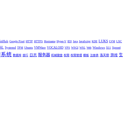
LUKS
GitHub
Google Pixel
HTTP
HTTPS
Hostname
Hyper-V
ID3
Java
JavaScript
KDE
LVM
LXC
SL
Systemd
VMWare
VOCALOID
Windows
TPM
Ubuntu
VPS
WSGI
WSL
Web
X11
Xposed
作系统
服务器
生
日志
游戏
洛天依
数据库
旅行
机械键盘
权限
权限管理
模板
注册表