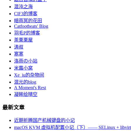
混沌之海
ClF3的博客
暗雨冥的花田
Catfootbeats' Blog
羽毛P的博客
茶栗栗屋
涛叔
寒寒
洛雨の小站
米露小窝
Xe_iu的杂物间
混元的blog
A Moment's Rest
凝眸绘晴空
最新文章
近期折腾国产机械键盘的小记
macOS KVM 虚拟机配置小记（下）—— SELinux + libvirt +