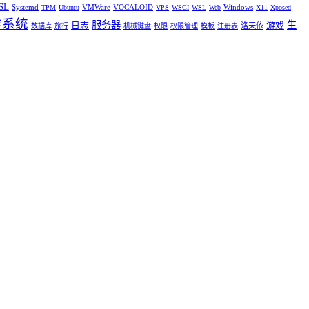
SL
Systemd
VMWare
VOCALOID
Windows
TPM
Ubuntu
VPS
WSGI
WSL
Web
X11
Xposed
作系统
服务器
生
日志
游戏
洛天依
数据库
旅行
机械键盘
权限
权限管理
模板
注册表