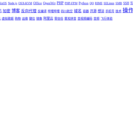
PHP
S
Office
OpenWrt
Python
SSH
NixOS
Node.js
OSX-KVM
PHP-FPM
QQ
RIME
SELinux
SMB
操
博客
加密
反向代理
域名
机
开源
想法
反编译
哔哩哔哩
四川航空
容器
手机号
技术
阿里云
机
虚拟歌姬
购物
运维
键位
镜像
零信任
雾凇拼音
音视频编码
音频
飞行体验