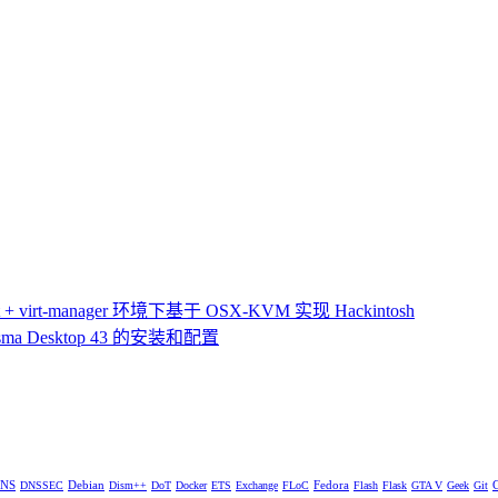
 virt-manager 环境下基于 OSX-KVM 实现 Hackintosh
ma Desktop 43 的安装和配置
NS
Debian
Fedora
DNSSEC
Dism++
DoT
Docker
ETS
Exchange
FLoC
Flash
Flask
GTA V
Geek
Git