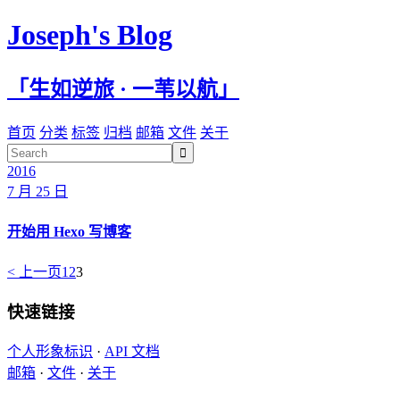
Joseph's Blog
「生如逆旅 · 一苇以航」
首页
分类
标签
归档
邮箱
文件
关于

2016
7 月 25 日
开始用 Hexo 写博客
< 上一页
1
2
3
快速链接
个人形象标识
·
API 文档
邮箱
·
文件
·
关于