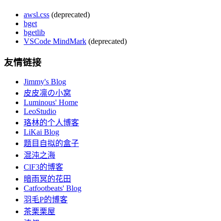
awsl.css
(deprecated)
bget
bgetlib
VSCode MindMark
(deprecated)
友情链接
Jimmy's Blog
皮皮凛の小窝
Luminous' Home
LeoStudio
珞林的个人博客
LiKai Blog
题目自拟的盒子
混沌之海
ClF3的博客
暗雨冥的花田
Catfootbeats' Blog
羽毛P的博客
茶栗栗屋