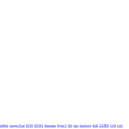
LUKS
GitHub
Google Pixel
HTTP
HTTPS
Hostname
Hyper-V
ID3
Java
JavaScript
KDE
LVM
LXC