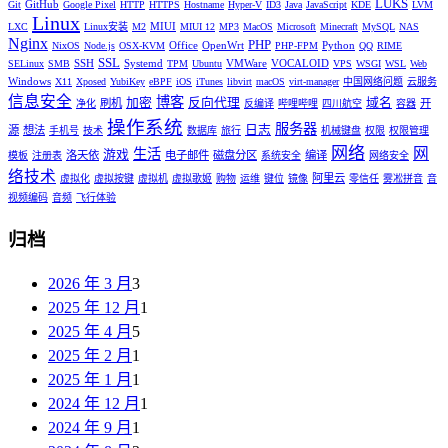
LUKS
GitHub
Git
Google Pixel
HTTP
HTTPS
Hostname
Hyper-V
ID3
Java
JavaScript
KDE
LVM
Linux
MIUI
LXC
Linux安装
M2
MIUI 12
MP3
MacOS
Microsoft
Minecraft
MySQL
NAS
Nginx
PHP
Office
OpenWrt
Python
NixOS
Node.js
OSX-KVM
PHP-FPM
QQ
RIME
SSL
SSH
Systemd
VMWare
VOCALOID
SELinux
SMB
TPM
Ubuntu
VPS
WSGI
WSL
Web
Windows
X11
Xposed
YubiKey
eBPF
iOS
iTunes
libvirt
macOS
virt-manager
中国网络问题
云服务
信息安全
博客
加密
反向代理
域名
刷机
开
净化
反编译
哔哩哔哩
四川航空
容器
操作系统
服务器
日志
源
想法
手机号
技术
数据库
旅行
机械键盘
权限
权限管理
网络
网
生活
游戏
洛天依
电子邮件
磁盘分区
编译
模板
注册表
系统安全
网络安全
络技术
阿里云
虚拟化
虚拟按键
虚拟机
虚拟歌姬
购物
运维
键位
镜像
零信任
雾凇拼音
音
视频编码
音频
飞行体验
归档
2026 年 3 月
3
2025 年 12 月
1
2025 年 4 月
5
2025 年 2 月
1
2025 年 1 月
1
2024 年 12 月
1
2024 年 9 月
1