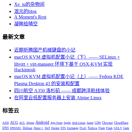
Xe_iu的杂物间
混元的blog
A Moment's Rest
凝眸绘晴空
最新文章
近期折腾国产机械键盘的小记
macOS KVM 虚拟机配置小记（下）—— SELinux +
libvirt + virt-manager 环境下基于 OSX-KVM 实现
Hackintosh
macOS KVM 虚拟机配置小记（上）—— Fedora KDE
Plasma Desktop 43 的安装和配置
四川航空 A350 洛杉矶 —— 成都跨洋航线体验
在阿里云低配置服务器上安装 Alpine Linux
标签云
Android
ACG
Chrome
Cloudflare
A350
ACL
Alpine
App Store
Apple
Arch Linux
Azure
CDN
DNS
Debian
Fedora
DNSSEC
Dism++
DoT
Docker
ETS
Exchange
FLoC
Flash
Flask
GTA V
Geek