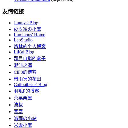
友情链接
Jimmy's Blog
皮皮凛の小窝
Luminous' Home
LeoStudio
珞林的个人博客
LiKai Blog
题目自拟的盒子
混沌之海
ClF3的博客
暗雨冥的花田
Catfootbeats' Blog
羽毛P的博客
茶栗栗屋
涛叔
寒寒
洛雨の小站
米露小窝