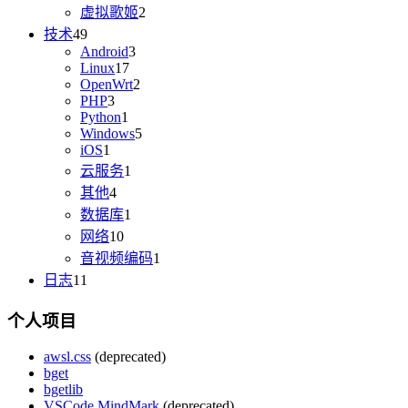
虚拟歌姬
2
技术
49
Android
3
Linux
17
OpenWrt
2
PHP
3
Python
1
Windows
5
iOS
1
云服务
1
其他
4
数据库
1
网络
10
音视频编码
1
日志
11
个人项目
awsl.css
(deprecated)
bget
bgetlib
VSCode MindMark
(deprecated)